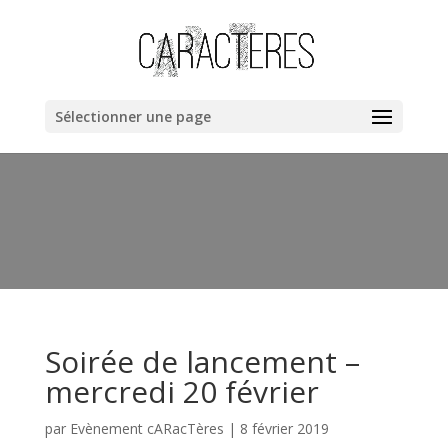
Warning
: "continue" targeting switch is equivalent to "break". Did
you mean to use "continue 2"? in
/home/clients/bb40cac019dc8fa67a1da258ee6ce362/web/cara
content/themes/Divi/includes/builder/functions.php
on line
Sélectionner une page
6044
Soirée de lancement –
mercredi 20 février
par
Evènement cARacTères
|
8 février 2019