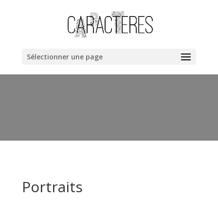
Warning
: "continue" targeting switch is equivalent to "break". Did
you mean to use "continue 2"? in
/home/clients/bb40cac019dc8fa67a1da258ee6ce362/web/cara
content/themes/Divi/includes/builder/functions.php
on line
Sélectionner une page
6044
Portraits