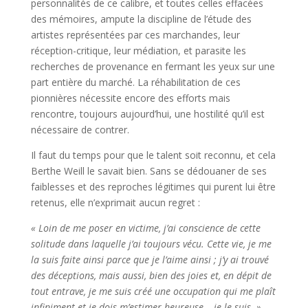
personnalités de ce calibre, et toutes celles effacées
des mémoires, ampute la discipline de l’étude des
artistes représentées par ces marchandes, leur
réception-critique, leur médiation, et parasite les
recherches de provenance en fermant les yeux sur une
part entière du marché. La réhabilitation de ces
pionnières nécessite encore des efforts mais
rencontre, toujours aujourd’hui, une hostilité qu’il est
nécessaire de contrer.
Il faut du temps pour que le talent soit reconnu, et cela
Berthe Weill le savait bien. Sans se dédouaner de ses
faiblesses et des reproches légitimes qui purent lui être
retenus, elle n’exprimait aucun regret :
« Loin de me poser en victime, j’ai conscience de cette
solitude dans laquelle j’ai toujours vécu. Cette vie, je me
la suis faite ainsi parce que je l’aime ainsi ; j’y ai trouvé
des déceptions, mais aussi, bien des joies et, en dépit de
tout entrave, je me suis créé une occupation qui me plaît
infiniment et je dois m’estimer heureuse… je le suis. »