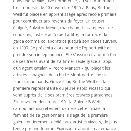
dans une famille juive nombreuse, au sein d’un milieu
très modeste, le 20 novembre 1965 à Paris, Berthe
Weill fut placée en apprentissage après l’école primaire
pour contribuer aux revenus du foyer. Un cousin
éloigné, Salvator Meyer, marchand d’estampes et de
curiosités, installé au 5 rue Laffitte, la forma, et la
garda comme collaboratrice jusqu’à son décès survenu
en 1897. Se présenta alors pour elle l’opportunité de
prendre son indépendance. Elle s’associa d’abord à l’un
de ses frères avant de s’affirmer seule grâce à l’appui
d’un agent catalan – Pedro Mañach – qui plaçait les
artistes espagnols de la butte Montmartre chez les
jeunes marchands. Grâce à lui, Berthe Weill est la
première représentante du jeune Pablo Picasso qui
vend auprès d’elle ses premières œuvres parisiennes.
Elle ouvre en décembre 1901 la Galerie B.Weill ;
camouflant discrètement derrière cette initiale la
féminité de sa gestionnaire. Il s’agit de la première
galerie entièrement dédiée aux artistes vivants, de plus
tenue par une femme. Exposant d’abord en alternance