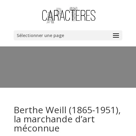
Warning
: "continue" targeting switch is equivalent to "break". Did
you mean to use "continue 2"? in
/home/clients/bb40cac019dc8fa67a1da258ee6ce362/web/cara
content/themes/Divi/includes/builder/functions.php
on line
Sélectionner une page
6044
Berthe Weill (1865-1951),
la marchande d’art
méconnue