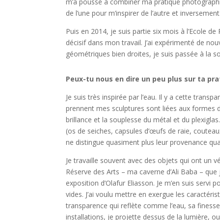
m’a poussé à combiner ma pratique photographiqu
de l’une pour m’inspirer de l’autre et inversemen
Puis en 2014, je suis partie six mois à l’Ecole
décisif dans mon travail. J’ai expérimenté de nouv
géométriques bien droites, je suis passée à la 
Peux-tu nous en dire un peu plus sur ta pra
Je suis très inspirée par l’eau. Il y a cette trans
prennent mes sculptures sont liées aux formes de
brillance et la souplesse du métal et du plexigla
(os de seiches, capsules d’œufs de raie, couteaux
ne distingue quasiment plus leur provenance quan
Je travaille souvent avec des objets qui ont un 
Réserve des Arts – ma caverne d’Ali Baba – que j
exposition d’Olafur Eliasson. Je m’en suis servi
vides. J’ai voulu mettre en exergue les caractéri
transparence qui reflète comme l’eau, sa finesse
installations, je projette dessus de la lumière, 