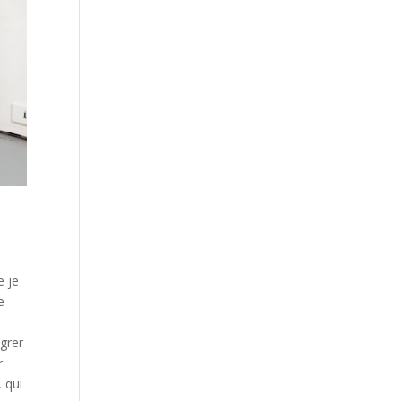
e je
e
égrer
r
, qui