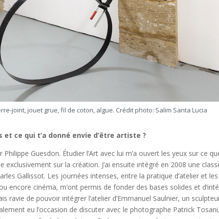
serre-joint, jouet grue, fil de coton, algue. Crédit photo: Salim Santa Lucia
 et ce qui t’a donné envie d’être artiste ?
ilippe Guesdon. Étudier l’Art avec lui m’a ouvert les yeux sur ce qu
ée exclusivement sur la création. J’ai ensuite intégré en 2008 une class
les Gallissot. Les journées intenses, entre la pratique d’atelier et les
 ou encore cinéma, m’ont permis de fonder des bases solides et d’int
ais ravie de pouvoir intégrer l’atelier d’Emmanuel Saulnier, un sculpteu
 également eu l’occasion de discuter avec le photographe Patrick Tosani