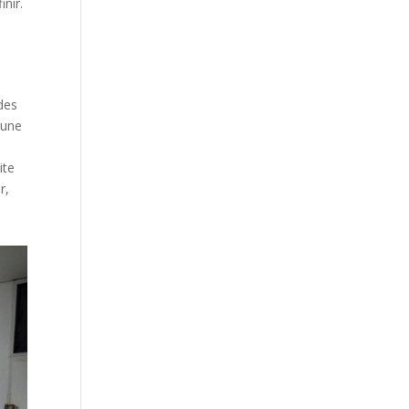
nir.
des
’une
ite
r,