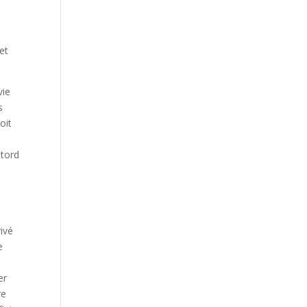
 et
vie
s
oit
 tord
rivé
e
er
re