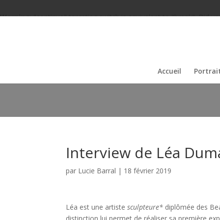
Warning
: "continue" targeting switch is equivalent to "break". Did 
content/themes/Divi/includes/builder/functions.php
on line
60
Accueil
Portrai
Interview de Léa Dum
par
Lucie Barral
|
18 février 2019
Léa est une artiste
sculpteure*
diplômée des Beaux
distinction lui permet de réaliser sa première exp