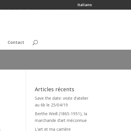
Italiano
7a1da258ee6ce362/web/caracteres/wp-
Contact
Articles récents
Save the date: visite d’atelier
au 6b le 25/04/19
Berthe Weill (1865-1951), la
marchande d’art méconnue
L’art et ma carrière
e