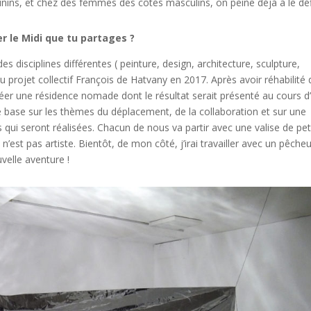
nins, et chez des femmes des côtés masculins, on peine déjà à le défi
er le Midi que tu partages ?
 disciplines différentes ( peinture, design, architecture, sculpture,
projet collectif François de Hatvany en 2017. Après avoir réhabilité 
réer une résidence nomade dont le résultat serait présenté au cours d
se base sur les thèmes du déplacement, de la collaboration et sur une
 qui seront réalisées. Chacun de nous va partir avec une valise de pet
n’est pas artiste. Bientôt, de mon côté, j’irai travailler avec un pêcheu
uvelle aventure !