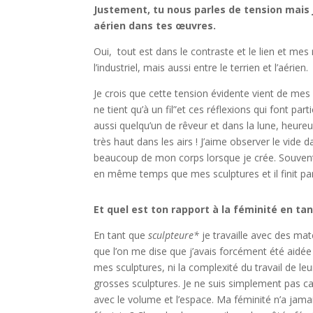
Justement, tu nous parles de tension mais 
aérien dans tes œuvres.
Oui, tout est dans le contraste et le lien et mes 
l’industriel, mais aussi entre le terrien et l’aérien.
Je crois que cette tension évidente vient de me
ne tient qu’à un fil”et ces réflexions qui font p
aussi quelqu’un de rêveur et dans la lune, heure
très haut dans les airs ! J’aime observer le vide 
beaucoup de mon corps lorsque je crée. Souvent 
en même temps que mes sculptures et il finit par
Et quel est ton rapport à la féminité en tan
En tant que
sculpteure*
je travaille avec des mat
que l’on me dise que j’avais forcément été aidée p
mes sculptures, ni la complexité du travail de l
grosses sculptures. Je ne suis simplement pas ca
avec le volume et l’espace. Ma féminité n’a jamai