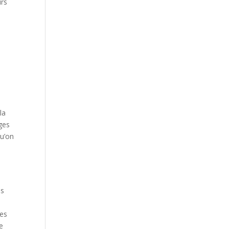
urs
?
la
ages
qu’on
e
es
mes
je