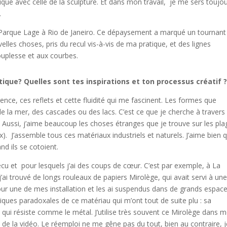
e avec celle de la sculpture. Et dans mon travail, je me sers toujo
t.
 de Parque Lage à Rio de Janeiro. Ce dépaysement a marqué un tournant
elles choses, pris du recul vis-à-vis de ma pratique, et des lignes
souplesse et aux courbes.
tique? Quelles sont tes inspirations et ton processus créatif 
parence, ces reflets et cette fluidité qui me fascinent. Les formes que
 la mer, des cascades ou des lacs. C’est ce que je cherche à travers 
s. Aussi, j’aime beaucoup les choses étranges que je trouve sur les pl
). J’assemble tous ces matériaux industriels et naturels. J’aime bien 
d ils se cotoient.
vécu et pour lesquels j’ai des coups de cœur. C’est par exemple, à La
’ai trouvé de longs rouleaux de papiers Mirolège, qui avait servi à un
 pour une de mes installation et les ai suspendus dans de grands espac
stiques paradoxales de ce matériau qui m’ont tout de suite plu : sa
 qui résiste comme le métal. J’utilise très souvent ce Mirolège dans 
ou de la vidéo. Le réemploi ne me gêne pas du tout, bien au contraire, 