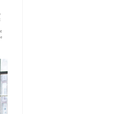
a
t
nt
me