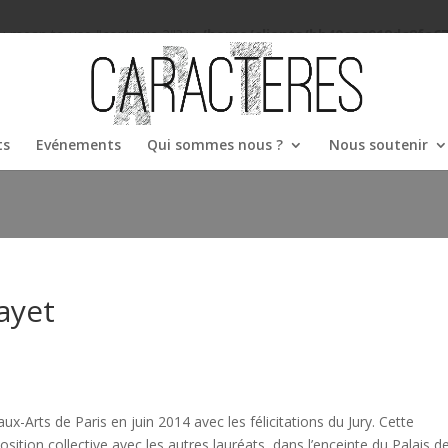
you mean to use "continue 2"? in
/home/clients/bb40cac019dc8fa6
44
ts
Evénements
Qui sommes nous ?
Nous soutenir
ayet
-Arts de Paris en juin 2014 avec les félicitations du Jury. Cette
osition collective avec les autres lauréats, dans l’enceinte du Palais d