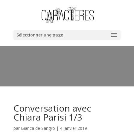
Warning
: "continue" targeting switch is equivalent to "break". Did
you mean to use "continue 2"? in
/home/clients/bb40cac019dc8fa67a1da258ee6ce362/web/cara
content/themes/Divi/includes/builder/functions.php
on line
Sélectionner une page
6044
Conversation avec
Chiara Parisi 1/3
par
Bianca de Sangro
|
4 janvier 2019