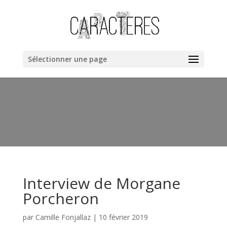
Warning
: "continue" targeting switch is equivalent to "break". Did
you mean to use "continue 2"? in
/home/clients/bb40cac019dc8fa67a1da258ee6ce362/web/cara
content/themes/Divi/includes/builder/functions.php
on line
Sélectionner une page
6044
Interview de Morgane
Porcheron
par
Camille Fonjallaz
|
10 février 2019