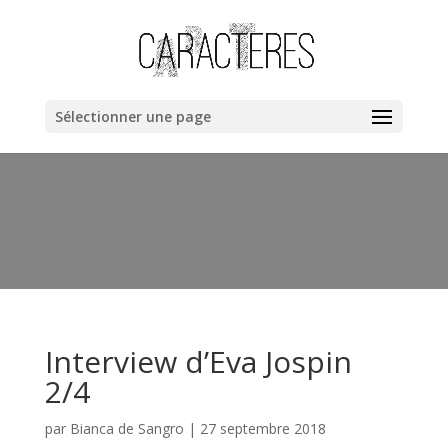
Warning
: "continue" targeting switch is equivalent to "break". Did
you mean to use "continue 2"? in
/home/clients/bb40cac019dc8fa67a1da258ee6ce362/web/cara
content/themes/Divi/includes/builder/functions.php
on line
Sélectionner une page
6044
Interview d’Eva Jospin
2/4
par
Bianca de Sangro
|
27 septembre 2018