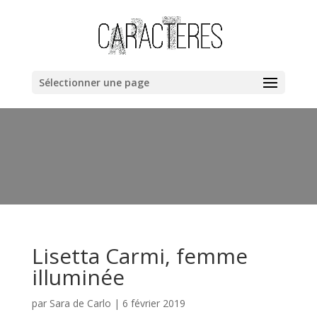
Warning
: "continue" targeting switch is equivalent to "break". Did
you mean to use "continue 2"? in
/home/clients/bb40cac019dc8fa67a1da258ee6ce362/web/cara
content/themes/Divi/includes/builder/functions.php
on line
Sélectionner une page
6044
Lisetta Carmi, femme
illuminée
par
Sara de Carlo
|
6 février 2019